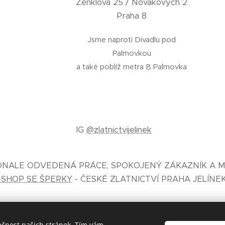
Zenklova 25 / Novákových 2
Praha 8
Jsme naproti Divadlu pod
Palmovkou
a také poblíž metra B Palmovka
IG
@zlatnictvijelinek
KONALE ODVEDENÁ PRÁCE, SPOKOJENÝ ZÁKAZNÍK A M
-SHOP SE ŠPERKY
- ČESKÉ ZLATNICTVÍ PRAHA JELÍNE
ečnost našich stránek. Tím vám