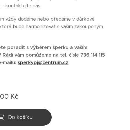
 - kontaktujte nás.
ám vždy dodáme nebo předáme v dárkové
 která bude harmonizovat s vaším zakoupeným
te poradit s výběrem šperku a vaším
Rádi vám pomůžeme na tel. čísle 736 114 115
e-mailu:
sperkypj@centrum.cz
,00
Kč
Do košíku