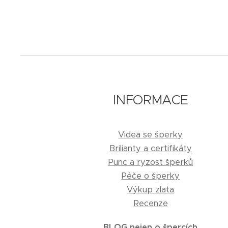
INFORMACE
Videa se šperky
Brilianty a certifikáty
Punc a ryzost šperků
Péče o šperky
Výkup zlata
Recenze
BLOG nejen o špercích