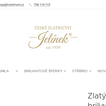
kypj@centrum.cz
736 114 115
AMILA ❤
BRILIANTOVÉ ŠPERKY
STŘÍBRO
NOV
Zlatý
bril