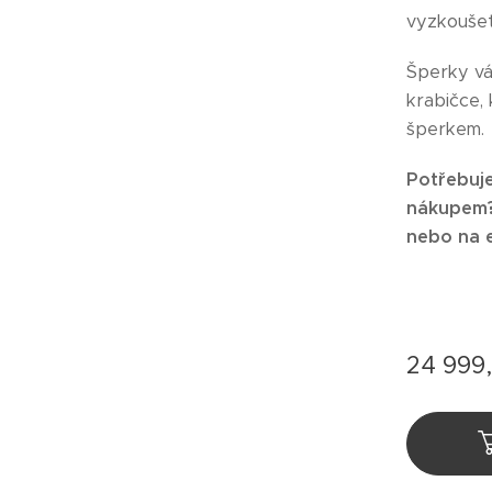
vyzkoušet
Šperky v
krabičce,
šperkem.
Potřebuje
nákupem? 
nebo na 
24 999