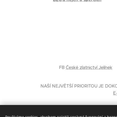
FB
České zlatnictví Jelínek
NAŠÍ NEJVĚTŠÍ PRIORITOU JE DO
E
Používáme cookies, abychom zajistili správné fungování a bezp