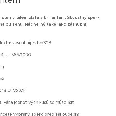
sten v bílém zlatě s briliantem.
Skvostný šperk
nalou ženu. Nádherný také jako zásnubní
duktu:
zasnubniprsten32B
14kar 585/1000
 g
53
,18 ct VS2/F
a:
váha jednotlivých kusů se může lišit
chcete vybraný šperk před zakoupením