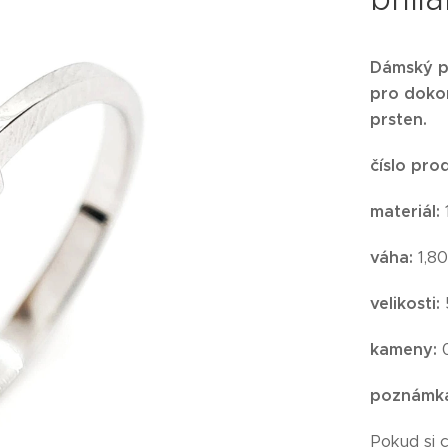
Dámský pr
pro doko
prsten.
číslo pro
materiál:
váha:
1,80
velikosti:
kameny:
0
poznámk
Pokud si 