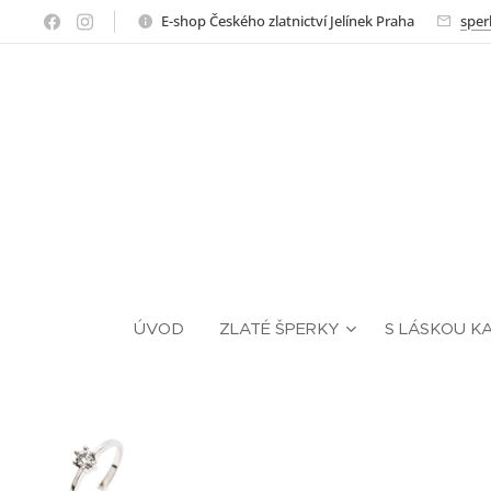
E-shop Českého zlatnictví Jelínek Praha
sper
ÚVOD
ZLATÉ ŠPERKY
S LÁSKOU K