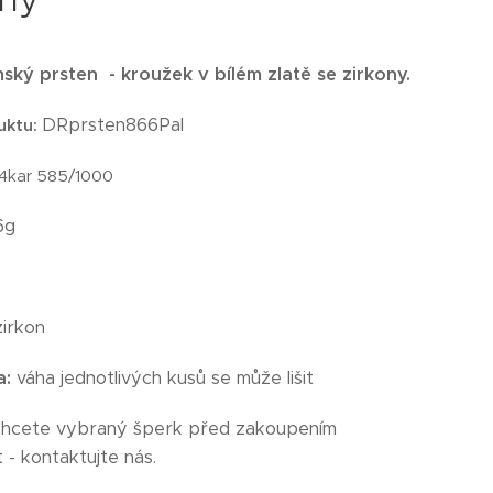
ský prsten - kroužek v bílém zlatě se zirkony.
DRprsten866Pal
uktu
:
14kar 585/1000
6g
irkon
a:
váha jednotlivých kusů se může lišit
chcete vybraný šperk před zakoupením
 - kontaktujte nás.