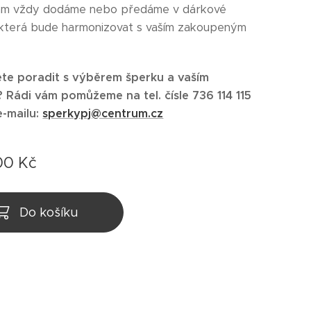
ám vždy dodáme nebo předáme v dárkové
 která bude harmonizovat s vaším zakoupeným
te poradit s výběrem šperku a vaším
Rádi vám pomůžeme na tel. čísle 736 114 115
e-mailu:
sperkypj@centrum.cz
00
Kč
Do košíku