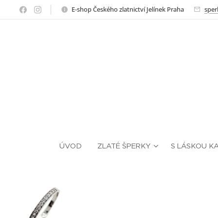
E-shop Českého zlatnictví Jelínek Praha
sper
ÚVOD
ZLATÉ ŠPERKY
S LÁSKOU K