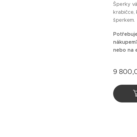
Šperky v
krabičce,
šperkem.
Potřebuje
nákupem? 
nebo na 
9 800,