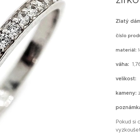
Zlatý dám
číslo prod
materiál:
váha:
1,7
velikost:
kameny:
z
poznámk
Pokud si 
vyzkoušet