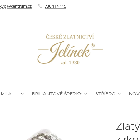
kypj@centrum.cz
736 114 115
AMILA ❤
BRILIANTOVÉ ŠPERKY
STŘÍBRO
NOV
Zlatý
zirk