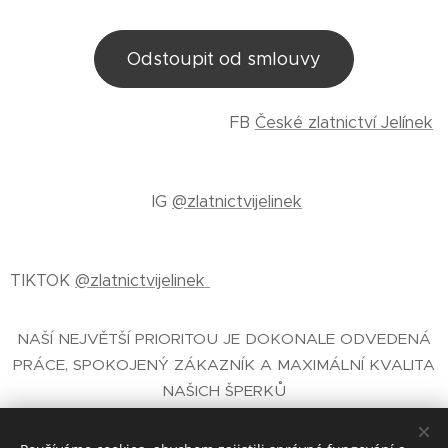
Odstoupit od smlouvy
FB
České zlatnictví Jelínek
IG
@zlatnictvijelinek
TIKTOK
@zlatnictvijelinek
NAŠÍ NEJVĚTŠÍ PRIORITOU JE DOKONALE ODVEDENÁ
PRÁCE, SPOKOJENÝ ZÁKAZNÍK A MAXIMÁLNÍ KVALITA
NAŠICH ŠPERKŮ
E-SHOP SE ŠPERKY
- ČESKÉ ZLATNICTVÍ PRAHA
JELÍNEK®