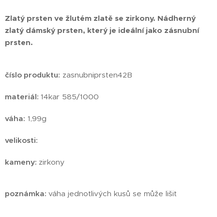
Zlatý prsten ve žlutém zlatě se zirkony. Nádherný
zlatý dámský prsten, který je ideální jako zásnubní
prsten.
číslo produktu:
zasnubniprsten42B
materiál:
14kar 585/1000
váha:
1,99g
velikosti:
kameny:
zirkony
poznámka:
váha jednotlivých kusů se může lišit