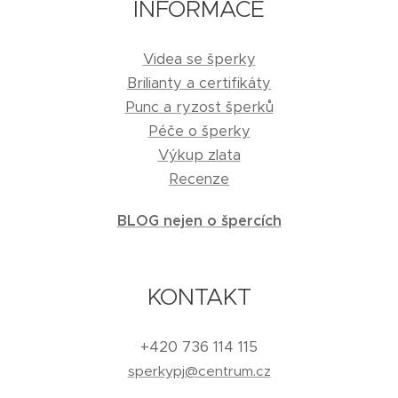
INFORMACE
Videa se šperky
Brilianty a certifikáty
Punc a ryzost šperků
Péče o šperky
Výkup zlata
Recenze
BLOG nejen o špercích
KONTAKT
+420 736 114 115
sperkypj@centrum.cz