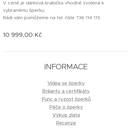
V ceně je dárková krabička vhodně zvolená k
vybranému šperku.
Rádi vám pomůžeme na tel. čísle 736 114 115
10 999,00
Kč
INFORMACE
Videa se šperky
Brilianty a certifikáty
Punc a ryzost šperků
Péče o šperky
Výkup zlata
Recenze