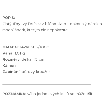
POPIS:
Zlatý třpytivý řetízek z bílého zlata - dokonalý dárek a
módní šperk, kterým nic nepokazíte.
Materiál:
14kar 585/1000
Váha:
1,01 g
Rozměry:
délka 45 cm
Kámen
:
Zapínání:
pérový kroužek
________________________________________
POZNÁMKA:
váha jednotlivých kusů se může lišit