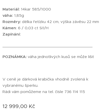
Materiál:
14kar 585/1000
váha:
1,85g
Rozměry:
délka řetízku 42 cm, výška závěsu 22 mm
Kámen
: 6 / 0,03 ct Si1/H
Zapínání:
________________________________________
POZNÁMKA:
váha jednotlivých kusů se může lišit
V ceně je dárková krabička vhodně zvolená k
vybranému šperku.
Rádi vám pomůžeme na tel. čísle 736 114 115
12 999,00
Kč