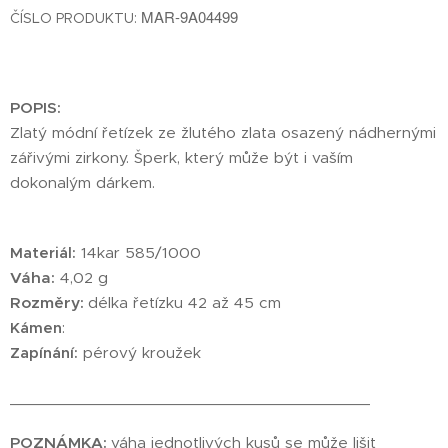
MAR-9A04499
ČÍSLO PRODUKTU:
POPIS:
Zlatý módní řetízek ze žlutého zlata osazený nádhernými
zářivými zirkony. Šperk, který může být i vaším
dokonalým dárkem.
Materiál:
14kar 585/1000
Váha:
4,02 g
Rozměry:
délka řetízku 42 až 45 cm
Kámen
:
Zapínání:
pérový kroužek
________________________________________
POZNÁMKA:
váha jednotlivých kusů se může lišit