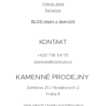
Výkup zlata
Recenze
BLOG nejen o špercích
KONTAKT
+420 736 114 115
sperkypj@centrum.cz
KAMENNÉ PRODEJNY
Zenklova 25 / Novákových 2
Praha 8
Jsme naproti Divadlu pod Palmovkou