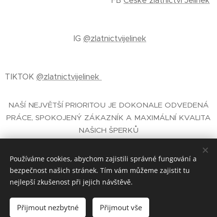
FB
České zlatnictví Jelínek
IG
@zlatnictvijelinek
TIKTOK
@zlatnictvijelinek
NAŠÍ NEJVĚTŠÍ PRIORITOU JE DOKONALE ODVEDENÁ
PRÁCE, SPOKOJENÝ ZÁKAZNÍK A MAXIMÁLNÍ KVALITA
NAŠICH ŠPERKŮ
E-SHOP SE ŠPERKY
- ČESKÉ ZLATNICTVÍ PRAHA
JELÍNEK®
Používáme cookies, abychom zajistili správné fungování a
bezpečnost našich stránek. Tím vám můžeme zajistit tu
nejlepší zkušenost při jejich návštěvě.
České zlatnictví Jelínek® zal. 1930 Praha
Cookies
Přijmout nezbytné
Přijmout vše