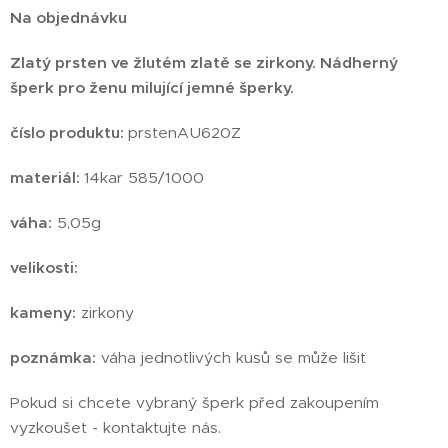
Na objednávku
Zlatý prsten ve žlutém zlatě se zirkony. Nádherný
šperk pro ženu milující jemné šperky.
číslo produktu
:
prstenAU620Z
materiál:
14kar 585/1000
váha:
5,05g
velikosti:
kameny:
zirkony
poznámka:
váha jednotlivých kusů se může lišit
Pokud si chcete vybraný šperk před zakoupením
vyzkoušet - kontaktujte nás.