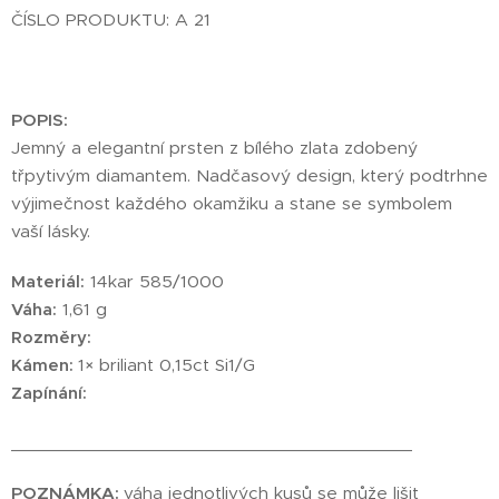
ČÍSLO PRODUKTU: A 21
POPIS:
Jemný a elegantní prsten z bílého zlata zdobený
třpytivým diamantem. Nadčasový design, který podtrhne
výjimečnost každého okamžiku a stane se symbolem
vaší lásky.
Materiál:
14kar 585/1000
Váha:
1,61 g
Rozměry:
Kámen:
1× briliant 0,15ct Si1/G
Zapínání:
________________________________________
POZNÁMKA:
váha jednotlivých kusů se může lišit