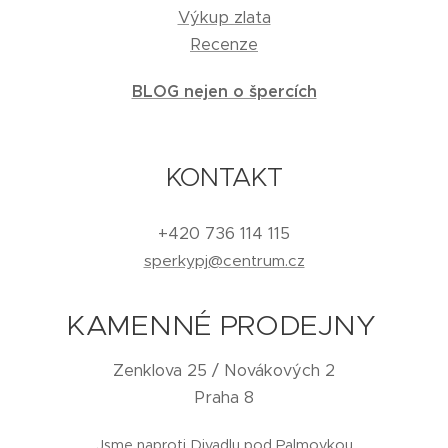
Výkup zlata
Recenze
BLOG nejen o špercích
KONTAKT
+420 736 114 115
sperkypj@centrum.cz
KAMENNÉ PRODEJNY
Zenklova 25 / Novákových 2
Praha 8
Jsme naproti Divadlu pod Palmovkou