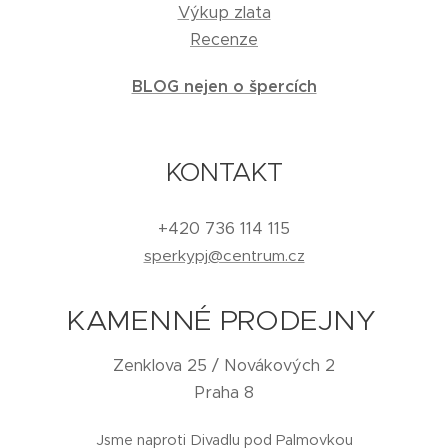
Výkup zlata
Recenze
BLOG nejen o špercích
KONTAKT
+420 736 114 115
sperkypj@centrum.cz
KAMENNÉ PRODEJNY
Zenklova 25 / Novákových 2
Praha 8
Jsme naproti Divadlu pod Palmovkou