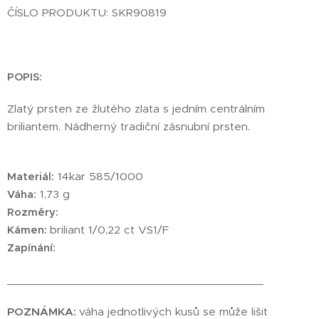
ČÍSLO PRODUKTU: SKR90819
POPIS:
Zlatý prsten ze žlutého zlata s jedním centrálním
briliantem. Nádherný tradiční zásnubní prsten.
Materiál:
14kar 585/1000
Váha:
1,73 g
Rozměry:
Kámen:
briliant 1/0,22 ct VS1/F
Zapínání:
________________________________________
POZNÁMKA:
váha jednotlivých kusů se může lišit