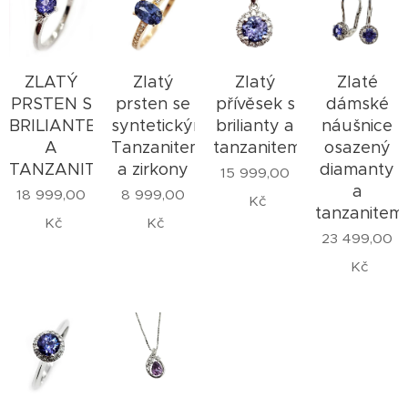
ZLATÝ
Zlatý
Zlatý
Zlaté
PRSTEN S
prsten se
přívěsek s
dámské
BRILIANTEM
syntetickým
brilianty a
náušnice
A
Tanzanitem
tanzanitem
osazený
TANZANITEM
a zirkony
diamanty
15 999,00
a
18 999,00
8 999,00
Kč
tanzanitem
Kč
Kč
23 499,00
Kč