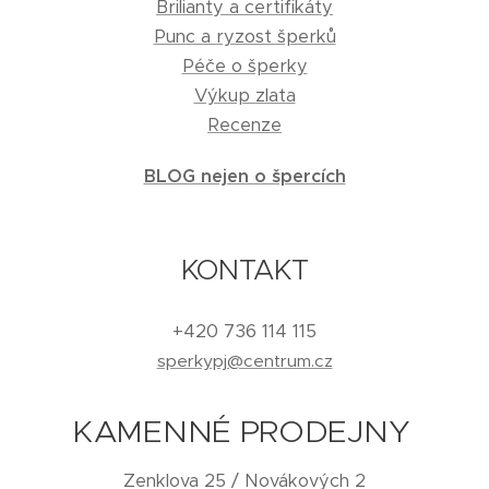
Brilianty a certifikáty
Punc a ryzost šperků
Péče o šperky
Výkup zlata
Recenze
BLOG nejen o špercích
KONTAKT
+420 736 114 115
sperkypj@centrum.cz
KAMENNÉ PRODEJNY
Zenklova 25 / Novákových 2