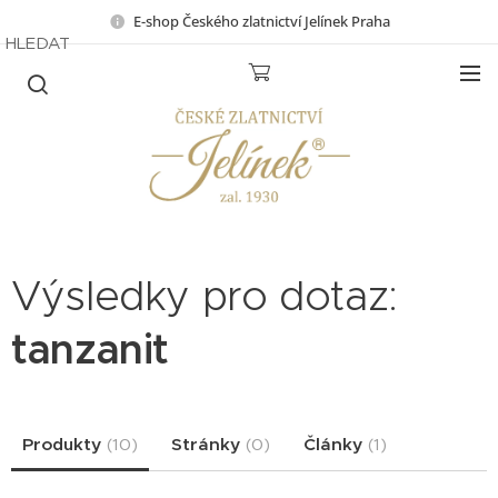
E-shop Českého zlatnictví Jelínek Praha
HLEDAT
Výsledky pro dotaz:
tanzanit
Produkty
(
10
)
Stránky
(
0
)
Články
(
1
)