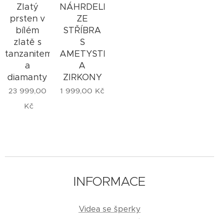
Zlatý
NÁHRDELNÍK
prsten v
ZE
bílém
STŘÍBRA
zlatě s
S
tanzanitem
AMETYSTEM
a
A
diamanty
ZIRKONY
23 999,00
1 999,00
Kč
Kč
INFORMACE
Videa se šperky