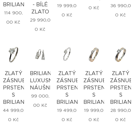
BRILIANTY
- BÍLÉ
19 999,0
36 990,0
0
Kč
ZLATO
114 900,
0
Kč
0
Kč
29 990,0
00
Kč
0
Kč
ZLATÝ
BRILIANTOVÉ
ZLATÝ
ZLATÝ
ZLATÝ
ZÁSNUBNÍ
LUXUSNÍ
ZÁSNUBNÍ
ZÁSNUBNÍ
ZÁSNUB
PRSTEN
NÁUŠNICE
PRSTEN
PRSTEN
PRSTEN
S
S
S
S
99 000,
BRILIANTEM
BRILIANTEM
BRILIANTEM
BRILIAN
00
Kč
44 999,0
19 499,0
19 999,0
28 990,0
0
Kč
0
Kč
0
Kč
0
Kč