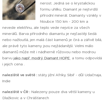
nerost. Jedná se o krystalickou
formu uhlíku. Diamant je nejtvrdší
přírodní minerál. Diamanty vznikly v
hloubce 150 km - 200 km a
nevede elektřinu, ale teplo vede nejvíce za všech
minerálů. Barva přírodního diamantu je nejčastěji šedá
nebo nažloutlá, jen malá část kamenů je čirá a zářivě bílá,
ale právě tyto kameny jsou nejžádanější. Velmi málo
diamantů může mít i nádherně růžovou nebo modrou
barvu
jako např. modrý Diamant HOPE
a tomu odpovídá
i jejich cena .
naleziště ve světě :
státy jižní Afriky, Sibiř - důl Udačnaja,
Indie
naleziště v ČR :
Nalezeny pouze dva větší kameny u
Dlažkovic a v Chrášťanech