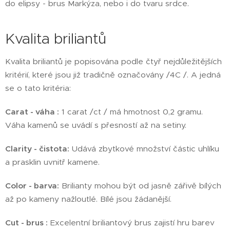
do elipsy - brus Markýza, nebo i do tvaru srdce.
Kvalita briliantů
Kvalita briliantů je popisována podle čtyř nejdůležitějších
kritérií, které jsou již tradičně označovány /4C /. A jedná
se o tato kritéria:
Carat - váha :
1 carat /ct / má hmotnost 0,2 gramu.
Váha kamenů se uvádí s přesností až na setiny.
Clarity - čistota:
Udává zbytkové množství částic uhlíku
a prasklin uvnitř kamene.
Color - barva:
Brilianty mohou být od jasně zářivě bílých
až po kameny nažloutlé. Bílé jsou žádanější.
Cut - brus :
Excelentní briliantový brus zajistí hru barev