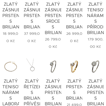
ZLATÝ
ZLATÝ
ZLATÝ
ZLATÝ
ZLATÝ
ZÁSNUBNÍ
ZÁSNUBNÍ
ZÁSNUBNÍ
ZÁSNUBNÍ
TENISO
PRSTEN
PRSTEN
PRSTEN
PRSTEN
NÁRAM
S
S
SRDCE
S
S
BRILIANTEM
BRILIANTY
S
BRILIANTEM
PŘÍRODN
BRILIANTEM
BRILIAN
18 999,0
37 999,0
26 999,0
26 799,0
179 900,
0
Kč
0
Kč
0
Kč
0
Kč
00
Kč
ZLATÝ
ZLATÝ
ZLATÝ
ZLATÝ
ZLATÝ
TENISOVÝ
ŘETÍZEK
ZÁSNUBNÍ
PRSTEN
ZÁSNUB
NÁRAMEK
S
PRSTEN
S
PRSTEN
S
BRILIANTOVÝM
S
BRILIANTEM
S
LABORATORNÍMI
PŘÍVĚSKEM
BRILIANTEM
BRILIAN
21 499,0