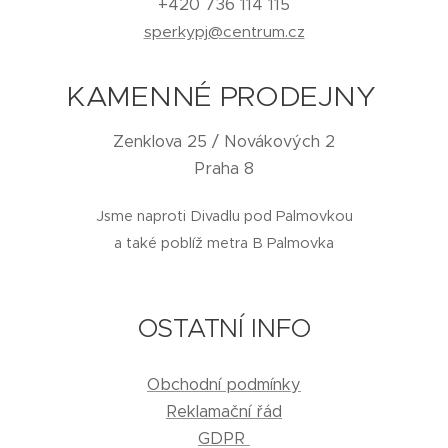
+420 736 114 115
sperkypj@centrum.cz
KAMENNÉ PRODEJNY
Zenklova 25 / Novákových 2
Praha 8
Jsme naproti Divadlu pod Palmovkou
a také poblíž metra B Palmovka
OSTATNÍ INFO
Obchodní podmínky
Reklamační řád
GDPR