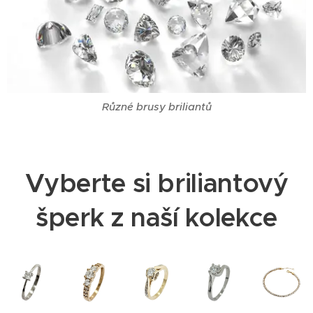
Různé brusy briliantů
Vyberte si briliantový
šperk z naší kolekce