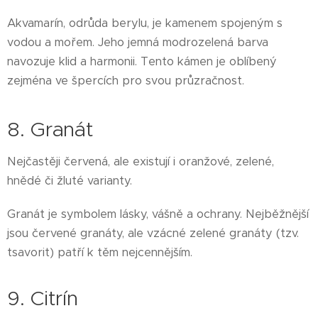
Akvamarín, odrůda berylu, je kamenem spojeným s
vodou a mořem. Jeho jemná modrozelená barva
navozuje klid a harmonii. Tento kámen je oblíbený
zejména ve špercích pro svou průzračnost.
8. Granát
Nejčastěji červená, ale existují i oranžové, zelené,
hnědé či žluté varianty.
Granát je symbolem lásky, vášně a ochrany. Nejběžnější
jsou červené granáty, ale vzácné zelené granáty (tzv.
tsavorit) patří k těm nejcennějším.
9. Citrín