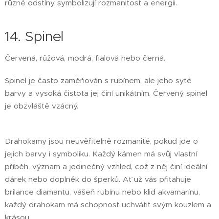
různé odstíny symbolizují rozmanitost a energii.
14. Spinel
Červená, růžová, modrá, fialová nebo černá.
Spinel je často zaměňován s rubínem, ale jeho syté
barvy a vysoká čistota jej činí unikátním. Červený spinel
je obzvláště vzácný.
Drahokamy jsou neuvěřitelně rozmanité, pokud jde o
jejich barvy i symboliku. Každý kámen má svůj vlastní
příběh, význam a jedinečný vzhled, což z něj činí ideální
dárek nebo doplněk do šperků. Ať už vás přitahuje
brilance diamantu, vášeň rubínu nebo klid akvamarínu,
každý drahokam má schopnost uchvátit svým kouzlem a
krásou.