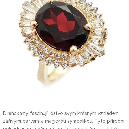
Drahokamy fascinují lidstvo svým krásným vzhledem,
zářivými barvami a magickou symbolikou. Tyto přírodní
poklady jsou ceněny nejen pro svou krásu, ale také