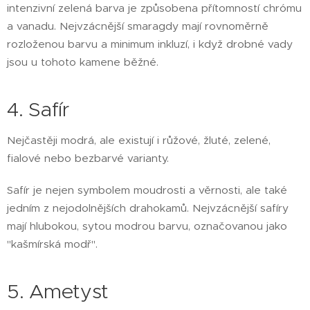
intenzivní zelená barva je způsobena přítomností chrómu
a vanadu. Nejvzácnější smaragdy mají rovnoměrně
rozloženou barvu a minimum inkluzí, i když drobné vady
jsou u tohoto kamene běžné.
4. Safír
Nejčastěji modrá, ale existují i růžové, žluté, zelené,
fialové nebo bezbarvé varianty.
Safír je nejen symbolem moudrosti a věrnosti, ale také
jedním z nejodolnějších drahokamů. Nejvzácnější safíry
mají hlubokou, sytou modrou barvu, označovanou jako
"kašmírská modř".
5. Ametyst