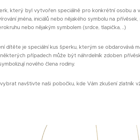
, který byl vytvořen speciálně pro konkrétní osobu a výr
rování jména, iniciálů nebo nějakého symbolu na přívěsek,
rokruhu nebo nějakým symbolem (srdce, tlapička, ..)
í dítěte je speciální kus šperku, kterým se obdarovává m
 některých případech může být náhrdelník zdoben přívěs
ymbolizují nového člena rodiny.
lník vybrat navštivte naši pobočku, kde Vám zkušení zlatn