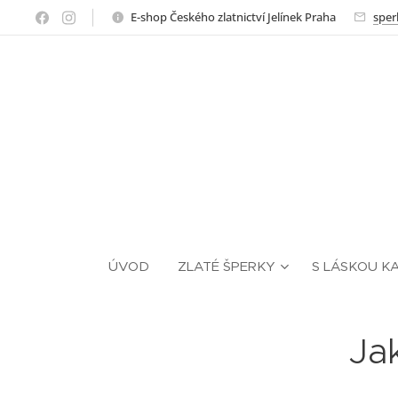
E-shop Českého zlatnictví Jelínek Praha
sper
ÚVOD
ZLATÉ ŠPERKY
S LÁSKOU K
Ja