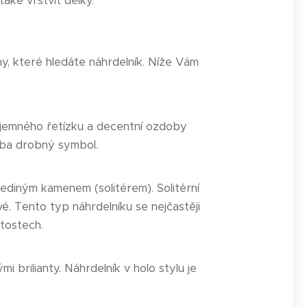
také vrstvit délky.
eny, které hledáte náhrdelník. Níže Vám
jemného řetízku a decentní ozdoby
eba drobný symbol.
jediným kamenem (solitérem). Solitérní
é. Tento typ náhrdelníku se nejčastěji
itostech.
brilianty. Náhrdelník v holo stylu je