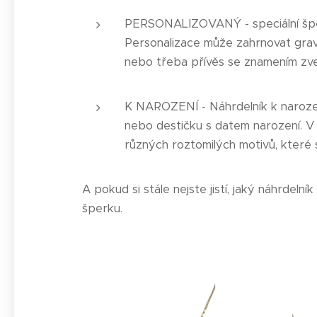
PERSONALIZOVANÝ - speciální šperk
Personalizace může zahrnovat graví
nebo třeba přívěs se znamením zve
K NAROZENÍ - Náhrdelník k narozen
nebo destičku s datem narození. V
různých roztomilých motivů, které s
A pokud si stále nejste jistí, jaký náhrde
šperku.