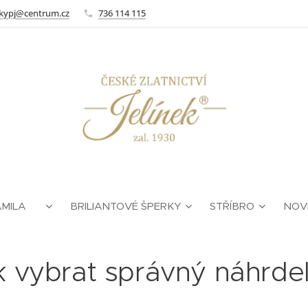
kypj@centrum.cz
736 114 115
AMILA ❤
BRILIANTOVÉ ŠPERKY
STŘÍBRO
NOV
k vybrat správný náhrdel