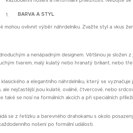
každodenní nošení a neformální příležitosti. Nebojte se 
BARVA A STYL
teré mohou ovlivnit výběr náhrdelníku. Zvažte styl a vkus ž
dnoduchým a nenápadným designem. Většinou je složen z 
uchým tvarem, malý kulatý nebo hranatý briliant, nebo tř
klasického a elegantního náhrdelníku, který se vyznačuje 
le nejčastější jsou kulaté, oválné, čtvercové, nebo srdcov
 také se nosí na formálních akcích a při speciálních přílež
dá se z řetízku a barevného drahokamu s okolo posazenými 
každodenního nošení po formální události.