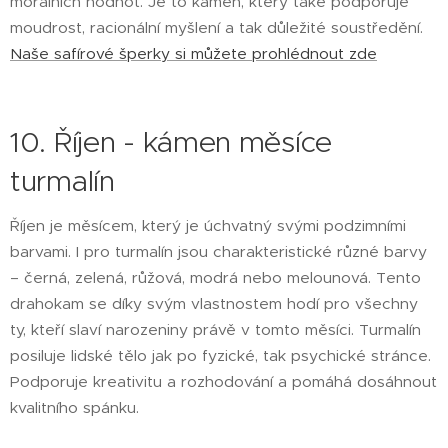
morálních hodnot. Je to kámen, který také podporuje
moudrost, racionální myšlení a tak důležité soustředění.
Naše safírové šperky si můžete prohlédnout zde
10. Říjen - kámen měsíce
turmalín
Říjen je měsícem, který je úchvatný svými podzimními
barvami. I pro turmalín jsou charakteristické různé barvy
– černá, zelená, růžová, modrá nebo melounová. Tento
drahokam se díky svým vlastnostem hodí pro všechny
ty, kteří slaví narozeniny právě v tomto měsíci. Turmalín
posiluje lidské tělo jak po fyzické, tak psychické stránce.
Podporuje kreativitu a rozhodování a pomáhá dosáhnout
kvalitního spánku.