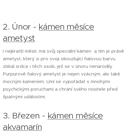
2. Únor -
kámen měsíce
ametyst
I nejkratší měsíc má svůj speciální kámen a tím je právě
ametyst, který si pro svoji okouzlující fialovou barvu
získal srdce i těch osob, jež se v únoru nenarodily.
Purpurově fialový ametyst je nejen vzácným, ale také
mocným kamenem. Umí se vypořádat s mnohými
psychickými poruchami a chrání svého nositele před
špatnými událostmi.
3. Březen -
kámen měsíce
akvamarín