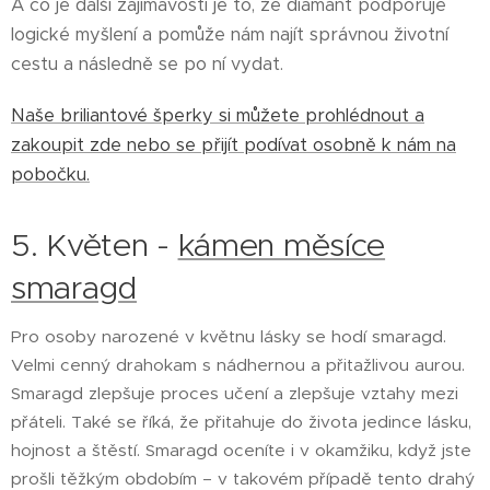
A co je další zajímavostí je to, že diamant podporuje
logické myšlení a pomůže nám najít správnou životní
cestu a následně se po ní vydat.
Naše briliantové šperky si můžete prohlédnout a
zakoupit zde nebo se přijít podívat osobně k nám na
pobočku.
5. Květen -
kámen měsíce
smaragd
Pro osoby narozené v květnu lásky se hodí smaragd.
Velmi cenný drahokam s nádhernou a přitažlivou aurou.
Smaragd zlepšuje proces učení a zlepšuje vztahy mezi
přáteli. Také se říká, že přitahuje do života jedince lásku,
hojnost a štěstí. Smaragd oceníte i v okamžiku, když jste
prošli těžkým obdobím – v takovém případě tento drahý