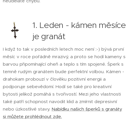
neuděláte chybu.
1. Leden - kámen měsíce
je granát
I když to tak v posledních letech moc není :-) bývá první
měsíc v roce pořádně mrazivý, a proto se hodí kameny s
barvou připomínající oheň a teplo s tím spojené. Šperk s
temně rudým granátem bude perfektní volbou. Kámen -
drahokam probouzí v člověku pozitivní energii a
podporuje sebevědomí. Hodí se také pro kreativní
bytosti jelikož pomáhá s tvořivostí. Mezi jeho vlastnosti
také patří schopnost navodit klid a zmírnit depresivní
nebo úzkostlivé stavy.
Nabídku našich šperků s granáty
si můžete prohlédnout zde.