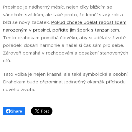
Prosinec je nádherný měsíc, nejen díky blížícím se
vánočním svátkům, ale také proto, že končí starý rok a
blíží se nový začátek.
Pokud chcete udělat radost lidem
narozeným v prosinci, pořiďte jim šperk s tanzanitem
.
Tento drahokam pomáhá člověku, aby si udělal v životě
pořádek, dosáhl harmonie a našel si čas sám pro sebe.
Zároveň pomáhá v rozhodování a dosažení stanovených
cílů.
Tato volba je nejen krásná, ale také symbolická a osobní.
Drahokam bude připomínat jedinečný okamžik příchodu
nového života.
Share