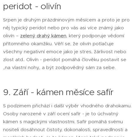
peridot - olivín
Srpen je druhým prázdninovým měsícem a proto je pro
něj typický peridot nebo pro vás asi více známý jako
olivín –
zelený drahý kámen
, který podporuje vědomí
přítomného okamžiku. Věří se, že olivín potlačuje
všechny negativní emoce jako je stres, žárlivost nebo
zlost atd.. Olivín - peridot pomáhá člověku postavit se
,,na vlastní nohy,, a být zodpovědný sám za sebe.
9. Září - kámen měsíce safír
S podzimem přichází i další výběr vhodného drahokamu.
Osoby narozené v září ocení safír - je to úchvatný
kámen s magickými vlastnostmi. Safír pomáhá svému
nositeli dosáhnout čistoty, dokonalosti, spravedlnosti a