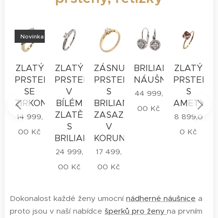
Novinka
Ý
ZLATÝ
ZLATÝ
ZÁSNUBNÍ
BRILIANTOVÉ
ZLATÝ
EN
PRSTEN
PRSTEN
PRSTEN
NÁUŠNICE
PRSTEN
SE
V
S
S
44 999,
ONY
ZIRKONY
BÍLÉM
BRILIANTEM
AMETYST
00
Kč
ZLATĚ
ZASAZENÝM
,
14 999,
8 899,0
S
V
č
00
Kč
0
Kč
BRILIANTEM
KORUNCE
24 999,
17 499,
00
Kč
00
Kč
Dokonalost každé ženy umocní
nádherné náušnice
a
proto jsou v naší nabídce
šperků pro ženy
na prvním