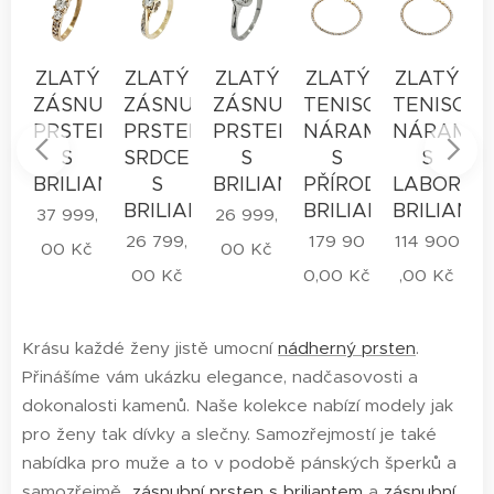
Ý
ZLATÝ
ZLATÝ
ZLATÝ
ZLATÝ
ZLATÝ
UBNÍ
ZÁSNUBNÍ
ZÁSNUBNÍ
ZÁSNUBNÍ
TENISOVÝ
TENISOV
EN
PRSTEN
PRSTEN
PRSTEN
NÁRAMEK
NÁRAME
S
SRDCE
S
S
S
IANTEM
BRILIANTY
S
BRILIANTEM
PŘÍRODNÍMI
LABORAT
BRILIANTEM
BRILIANTY
BRILIANT
,
37 999,
26 999,
26 799,
179 90
114 900
č
00
Kč
00
Kč
00
Kč
0,00
Kč
,00
Kč
Krásu každé ženy jistě umocní
nádherný prsten
.
Přinášíme vám ukázku elegance, nadčasovosti a
dokonalosti kamenů. Naše kolekce nabízí modely jak
pro ženy tak dívky a slečny. Samozřejmostí je také
nabídka pro muže a to v podobě pánských šperků a
samozřejmě
zásnubní prsten s briliantem
a
zásnubní