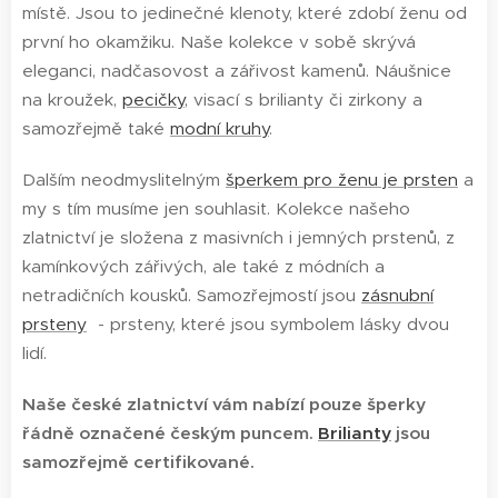
místě. Jsou to jedinečné klenoty, které zdobí ženu od
první ho okamžiku. Naše kolekce v sobě skrývá
eleganci, nadčasovost a zářivost kamenů. Náušnice
na kroužek,
pecičky
, visací s brilianty či zirkony a
samozřejmě také
modní kruhy
.
Dalším neodmyslitelným
šperkem pro ženu je prsten
a
my s tím musíme jen souhlasit. Kolekce našeho
zlatnictví je složena z masivních i jemných prstenů, z
kamínkových zářivých, ale také z módních a
netradičních kousků. Samozřejmostí jsou
zásnubní
prsteny
- prsteny, které jsou symbolem lásky dvou
lidí.
Naše české zlatnictví vám nabízí pouze šperky
řádně označené českým puncem.
Brilianty
jsou
samozřejmě certifikované.