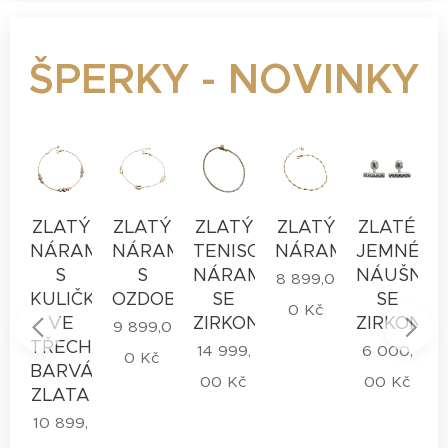
ŠPERKY - NOVINKY
Ý
ZLATÝ
ZLATÝ
ZLATÝ
ZLATÝ
ZLATÉ
AMEK
NÁRAMEK
NÁRAMEK
TENISOVÝ
NÁRAMEK
JEMNÉ
É
S
S
NÁRAMEK
NÁUŠNIC
8 899,0
O
KULIČKAMI
OZDOBOU
SE
SE
0
Kč
VE
ZIRKONY
ZIRKONY
,
9 899,0
TŘECH
14 999,
6 000,
č
0
Kč
BARVÁCH
00
Kč
00
Kč
ZLATA
0
10 899,