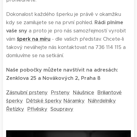
Dokonalost každého šperku je právě v okamžiku
kdy se zamilujete se na první pohled.
Rádi plníme
vaše sny
a proto je pro nás samozřejmostí vyrobit
vám
šperk na míru
- dle vašich představ. Chcete-li
takový neváhejte nás kontaktovat na 736 114 115 a
domluvíme se na setkání.
Naše pobočky můžete navštívit na adresách:
Zenklova 25 a Novákových 2, Praha 8
Zásnubní prsteny
Prsteny
Náušnice
Briliantové
šperky
Dětské šperky
Náramky
Náhrdelníky
Řetízky
Přívěsky
Soupravy